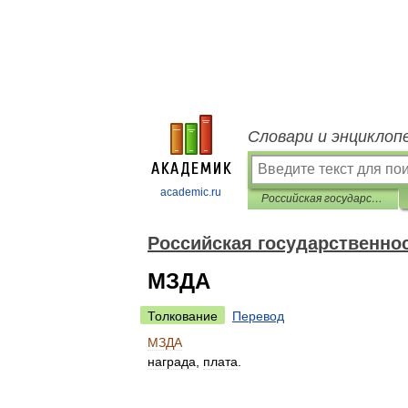
Словари и энциклоп
academic.ru
Российская государственность в терминах. IX – начало XX века
Российская государственнос
МЗДА
Толкование
Перевод
МЗДА
награда
,
плата
.