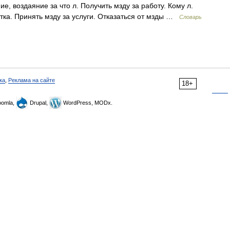
ие, воздаяние за что л. Получить мзду за работу. Кому л.
тка. Принять мзду за услуги. Отказаться от мзды …
Словарь
ка
,
Реклама на сайте
18+
omla,
Drupal,
WordPress, MODx.