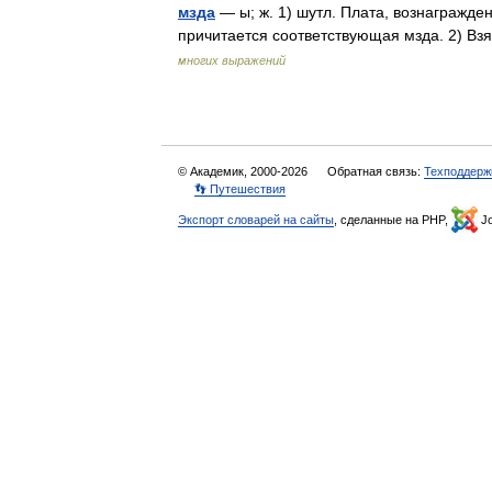
мзда
— ы; ж. 1) шутл. Плата, вознагражден
причитается соответствующая мзда. 2) Взя
многих выражений
© Академик, 2000-2026
Обратная связь:
Техподдерж
👣 Путешествия
Экспорт словарей на сайты
, сделанные на PHP,
Jo