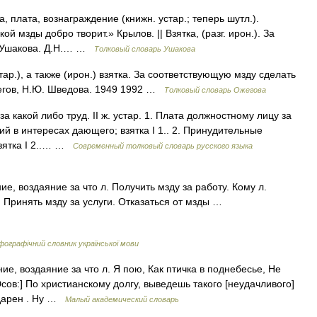
, плата, вознаграждение (книжн. устар.; теперь шутл.).
ой мзды добро творит.» Крылов. || Взятка, (разг. ирон.). За
ь Ушакова. Д.Н.… …
Толковый словарь Ушакова
ар.), а также (ирон.) взятка. За соответствующую мзду сделать
жегов, Н.Ю. Шведова. 1949 1992 …
Толковый словарь Ожегова
а какой либо труд. II ж. устар. 1. Плата должностному лицу за
й в интересах дающего; взятка I 1.. 2. Принудительные
взятка I 2..… …
Современный толковый словарь русского языка
ие, воздаяние за что л. Получить мзду за работу. Кому л.
. Принять мзду за услуги. Отказаться от мзды …
ографічний словник української мови
ние, воздаяние за что л. Я пою, Как птичка в поднебесье, Не
сов:] По христианскому долгу, выведешь такого [неудачливого]
одарен . Ну …
Малый академический словарь