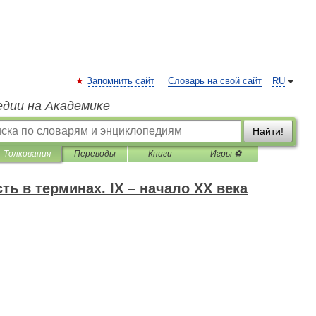
Запомнить сайт
Словарь на свой сайт
RU
едии на Академике
Найти!
Толкования
Переводы
Книги
Игры ⚽
ть в терминах. IX – начало XX века