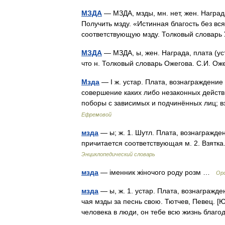
МЗДА
— МЗДА, мзды, мн. нет, жен. Награда
Получить мзду. «Истинная благость без всяк
соответствующую мзду. Толковый словар
МЗДА
— МЗДА, ы, жен. Награда, плата (уст
что н. Толковый словарь Ожегова. С.И. О
Мзда
— I ж. устар. Плата, вознаграждение з
совершение каких либо незаконных действи
поборы с зависимых и подчинённых лиц; 
Ефремовой
мзда
— ы; ж. 1. Шутл. Плата, вознагражден
причитается соответствующая м. 2. Взятка
Энциклопедический словарь
мзда
— іменник жіночого роду розм …
Орф
мзда
— ы, ж. 1. устар. Плата, вознагражде
чая мзды за песнь свою. Тютчев, Певец. [Ю
человека в люди, он тебе всю жизнь благ