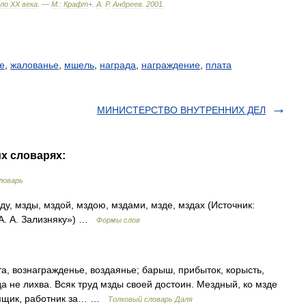
ало
XX
века
. —
М
.
:
Крафт
+
.
А
.
Р
.
Андреев
.
2001
.
е
,
жалованье
,
мшель
,
награда
,
награждение
,
плата
МИНИСТЕРСТВО ВНУТРЕННИХ ДЕЛ
их словарях:
ловарь
ду, мзды, мздой, мздою, мздами, мзде, мздах (Источник:
А. А. Зализняку») …
Формы слов
а, вознагражденье, воздаянье; барыш, прибыток, корысть,
а не лихва. Всяк труд мзды своей достоин. Мездный, ко мзде
емщик, работник за… …
Толковый словарь Даля