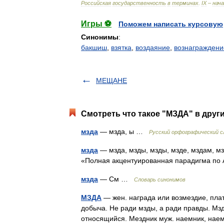
Российская
государственность
в
терминах
.
IX
–
нач
Игры ⚽
Поможем написать курсовую
Синонимы
:
бакшиш
,
взятка
,
воздаяние
,
вознаграждени
МЕЩАНЕ
Смотреть что такое "МЗДА" в друг
мзда
— мзда, ы …
Русский орфографический с
мзда
— мзда, мзды, мзды, мзде, мздам, мз
«Полная акцентуированная парадигма по 
мзда
— См …
Словарь синонимов
МЗДА
— жен. награда или возмездие, плат
добыча. Не ради мзды, а ради правды. Мзд
относящийся. Мездник муж. наемник, на